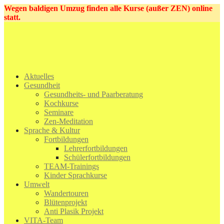
Wegen baldigen Umzug finden alle Kurse (außer ZEN) online
statt.
Zum
Inhalt
springen
VITA Seminarhaus
21755 Hechthausen
Aktuelles
Gesundheit
Gesundheits- und Paarberatung
Kochkurse
Seminare
Zen-Meditation
Sprache & Kultur
Fortbildungen
Lehrerfortbildungen
Schülerfortbildungen
TEAM-Trainings
Kinder Sprachkurse
Umwelt
Wandertouren
Blütenprojekt
Anti Plasik Projekt
VITA-Team